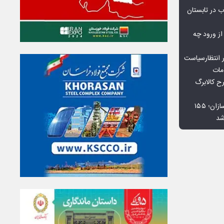
 در تابستان
 از ورود چه
 انتظارسیاست
مات
 کالابرگ
افت ۳۴ درصدی فروش خودروسازان؛ ۱۵۵
شد