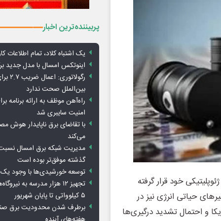
پربیننده‌ترین اخبار
یک اشتباه کلاد، تمام اطلاعات کارب
اینوتکس امسال با مدل جدید برگ
رگولاتوری: 
بین‌الملل صحت ندارد
راه‌آهن موظف به ارائه برنامه برا
امنیت سایبری شد
با تقاضای برق ناپایدار هوش م
می‌کند
مدیریت شبکه برق امسال نسبت 
گذشته موفق‌تر بوده است
توسعه خورشیدی‌ها با وجود یک 
ئوپلیتیکی خود قرار گرفته
تجهیز ۱۲ هزار مدرسه به نیرو
۵ کیلوواتی تا پایان شهریور
رهای حیاتی انرژی نیز در
برطرف شدن محدودیت‌ برق صنا
یکا و احتمال تشدید درگیری‌ها
هفته‌های آینده