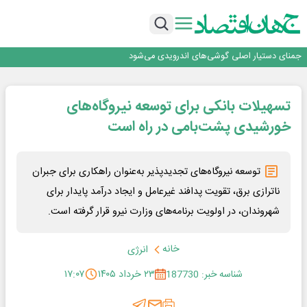
برگزاری آیین نکوداشت فعالان مواکب مرز شلمچه توسط شهرداری منطقه یک
ایران، شریک راهبردی اتحادیه اقتصادی اوراسیا در مسیر توسعه تجارت و همگرایی
منطقه‌ای
بانک تجارت، تأمین‌کننده مالی پروژه بازسازی فازهای ۴ و ۵ پارس حنوبی
جمنای دستیار اصلی گوشی‌های اندرویدی می‌شود
برنده این رقابت داستان‌نویسی، انسان نبود!
برگزاری آیین نکوداشت فعالان مواکب مرز شلمچه توسط شهرداری منطقه یک
تسهیلات بانکی برای توسعه نیروگاه‌های
ایران، شریک راهبردی اتحادیه اقتصادی اوراسیا در مسیر توسعه تجارت و همگرایی
منطقه‌ای
خورشیدی پشت‌بامی در راه است
توسعه نیروگاه‌های تجدیدپذیر به‌عنوان راهکاری برای جبران
ناترازی برق، تقویت پدافند غیرعامل و ایجاد درآمد پایدار برای
شهروندان، در اولویت برنامه‌های وزارت نیرو قرار گرفته است.
خانه
انرژی
شناسه خبر: 187730
۲۳ خرداد ۱۴۰۵
۱۷:۰۷