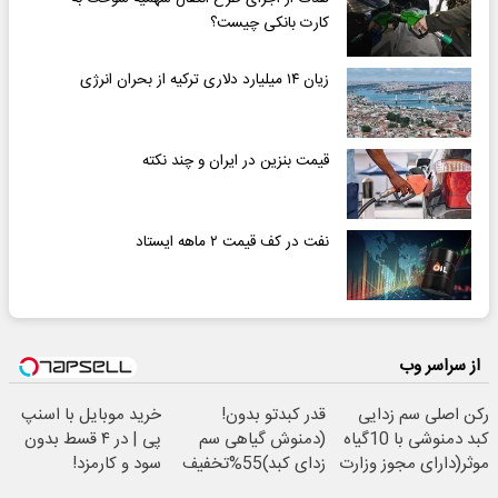
کارت بانکی چیست؟
زیان ۱۴ میلیارد دلاری ترکیه از بحران انرژی
قیمت بنزین در ایران و چند نکته
نفت در کف قیمت ۲ ماهه ایستاد
از سراسر وب
رکن اصلی سم زدایی
قدر کبدتو بدون!
خرید موبایل با اسنپ
کبد دمنوشی با 10گیاه
(دمنوش گیاهی سم
پی | در ۴ قسط بدون
موثر(دارای مجوز وزارت
زدای کبد)55%تخفیف
سود و کارمزد!
بهداشت)