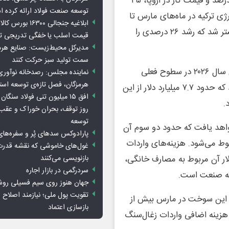
قیمت نفت برنت بین ۲۸ فوریه تا اول مه ۲۰۲۶ به میزان ۵۰ درصد و قیمت گاز در اروپا، ۴۵
توسعه صنعت فولاد ارائه کرده 
ی ترکیه در ماه‌های مارس تا
ابلاغیه جنجالی ۱۶۳۰۰
مه نسبت به دوره مشابه سال قبل، حدود سه میلیارد دلار بیشتر شد که رشد ۲۶ درصدی را
قیمت اسلب یا خفگی تدریجی تو
مدیرکل محیط‌زیست: صنایع هرمزگ
سمت تولید سبز حرکت کنند
«امبر» پیش‌بینی کرد، اگر قیمت سوخت‌های فسیلی تا پایان سال ۲۰۲۶ در سطوح فعلی
نماینده مجلس: رصدخانه نوآوری 
هرمزگان، فصل تازه‌ی توسعه اس
بماند، ترکیه با ۱۴ میلیارد دلار هزینه اضافی مواجه خواهد شد که حدود ۷.۷ میلیارد دلار از این
روز توقف، بحران خوراک و عقب
توسعه
میلیارد دلار افزایش خواهد یافت که حدود دو سوم آن
پارادوکس سدهای پُر و سفره‌های
مربوط می‌شود. هزینه‌های واردات
غول‌های خاموشی که نقشه قدرت
بازنویسی می‌کنند
لار افزایش خواهد یافت که ۲.۳ میلیارد دلار آن مربوط به مصارف خانگی،
سردرگمی در بازار اجاره
جهان هنوز روی سیم فسیلی رو
تقویت پول ملی؛ نیازمند اصلاح س
ت این سوخت در مارس بیش از
بازسازی اعتماد
، هزینه اضافی واردات زغال‌سنگ