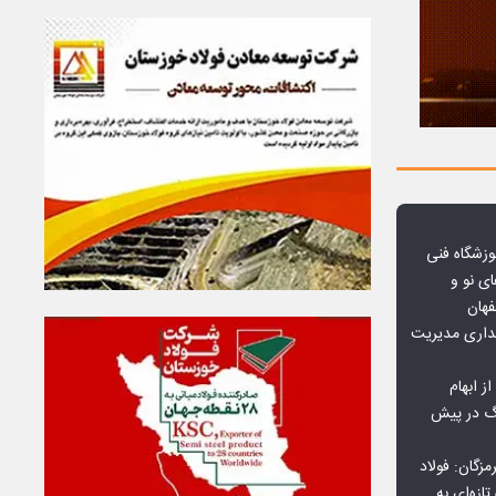
وزشگاه فنی
ی نو و
فهان
بداری مدیریت
ز ابهام
نگ در پیش
گان: فولاد
ازه‌ای به