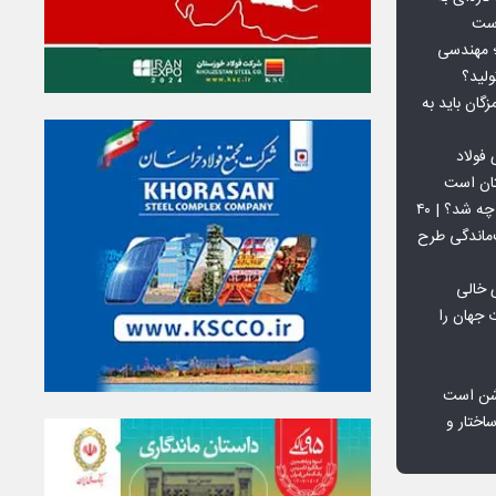
است
 بورس کالا؛ مهندسی
لید؟
ان باید به
فولاد
تان است
افق ۱۵ میلیون تنی فولاد سنگان چه شد؟ | ۴۰
‌ماندگی طرح
 خالی
 جهان را
شن است
اختار و