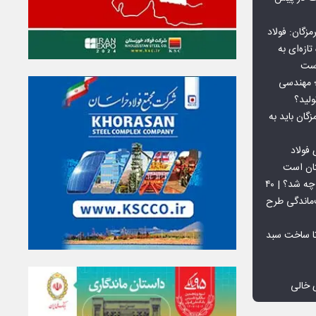
گان: فولاد
ازه‌ای به
است
 بورس کالا؛ مهندسی
لید؟
ان باید به
فولاد
تان است
افق ۱۵ میلیون تنی فولاد سنگان چه شد؟ | ۴۰
‌ماندگی طرح
تا ساخت سبد
 خالی