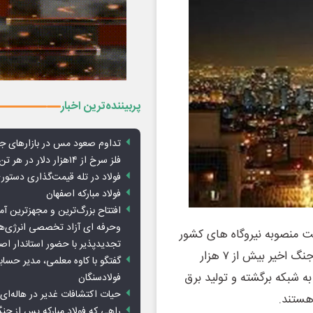
پربیننده‌ترین اخبار
تداوم صعود مس در بازارهای ج
فلز سرخ از ۱۴هزار دلار در هر تن عبور کرد
فولاد در تله قیمت‌گذاری دستور
فولاد مبارکه اصفهان
افتتاح بزرگ‌ترین و مجهزترین آم
وحرفه ای آزاد تخصصی انرژی‌ها
 منصوبه نیروگاه های کشور
تجدیدپذیر با حضور استاندار اص
به بیش از ۱۰۰ هزار مگاوات رسیده است، اظهار داشت: زمان جنگ اخیر بیش از ۷ هزار
گفتگو با کاوه معلمی، مدیر حسا
 جدی وارد شد که اکنون ۲۵۰۰ مگاوات به شبکه برگشته و تولید برق
فولادسنگان
حیات اکتشافات غدیر در هاله‌ای ا
هستند.
راهی که فولاد مبارکه پس از ج