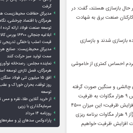
گرفت
ب دیده در حال بازسازی هستند، گفت: در
مدیرکل حفاظت محیط‌زیست هرمز
ر نقطه دچار آسیب جدی شدند و ۸ نفر از کارکنان صنعت برق به شهادت
هرمزگان با اقتصاد چرخشی، نگاه ت
توسعه صنعت فولاد ارائه کرده 
ابلاغیه جنجالی ۱۶۳۰۰
ده بازسازی شدند و بازسازی
قیمت اسلب یا خفگی تدریجی تو
مدیرکل محیط‌زیست: صنایع هرمزگ
سمت تولید سبز حرکت کنند
ه مردم احساس کمتری از خاموشی
نماینده مجلس: رصدخانه نوآوری 
هرمزگان، فصل تازه‌ی توسعه اس
روز توقف، بحران خوراک و عقب
ری چالشی و سنگین صورت گرفته
توسعه
که به بخش های مختلف ابلاغ شده است، افزود: بر این اساس ۹ هزار مگاوات به ظرفیت
از خرید آنلاین طلا، نقره و مس 
اضافه می شود و این در حالی است که در بهترین سال‌های افزایش ظرفیت؛ این میزان ۴۵۰۰
سرمایه‌گذاری با زرپی
روزنامه ۱۴ مرداد
مگاوات بود، بعبارتی اکنون ۲ برابر شده البته ۳ هزار مگاوات (از ۹ هزار مگاوات برنامه ریزی
پارادوکس سدهای پُر و سفره‌های
 است. یعنی امسال ۶ هزار مگاوات افزایش ظرفیت خواهیم