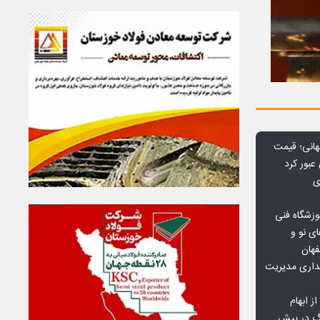
هانی؛ قیمت
ی
وزشگاه فنی
ی نو و
فهان
بداری مدیریت
ز ابهام
نگ در پیش