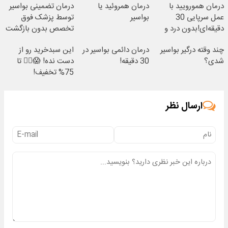
درمان همورویید با
درمان همروئید یا
درمان تضمینی بواسیر
عمل سرپایی 30
بواسیر
توسط پزشک فوق
دقیقه‌ای!بدون درد و
تخصص بدون بازگشت
خونریزی، بدون نیاز
چند وقته درگیر بواسیر
درمان دائمی بواسیر در
این سبدخرید رو از
شدی؟
30 دقیقه!
دست نده! 😱🏃‍♀️ تا
75% تخفیف!
ارسال نظر