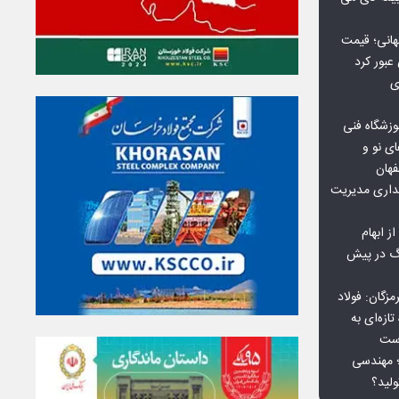
هانی؛ قیمت
ی
وزشگاه فنی
ی نو و
فهان
بداری مدیریت
ز ابهام
نگ در پیش
گان: فولاد
ازه‌ای به
است
 بورس کالا؛ مهندسی
لید؟