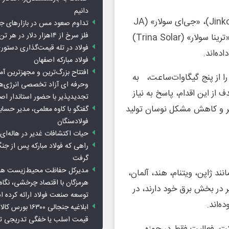
دانیم
در چنین شرایطی، شرکت‌هایی مانند «جینکو سولار» (JinkoSolar)، «جی‌ای سولار» (JA
تداوم صعود مس در بازارهای ج
فلز سرخ از ۱۴هزار دلار در هر تن عبور کرد
Solar)، «لانگی گرین انرژی» (LONGi Green Energy) و «ترینا سولار» (Trina Solar)
فولاد در تله قیمت‌گذاری دستور
ده‌اند.
فولاد مبارکه اصفهان
افتتاح بزرگ‌ترین و مجهزترین آم
ا از پنج گیگاوات‌ساعت، به
وحرفه ای آزاد تخصصی انرژی‌ها
 هدف از این اقدام، پاسخ به نیاز
تجدیدپذیر با حضور استاندار اص
پذیر و کاهش مشکل نوسان تولید
گفتگو با کاوه معلمی، مدیر حسا
فولادسنگان
حیات اکتشافات غدیر در هاله‌ای ا
راهی که فولاد مبارکه پس از ج
گرفت
مدیرکل حفاظت محیط‌زیست هرمز
مبر» (Ember)، کشورهایی مانند ژاپن، ویتنام، هند، آلمان،
هرمزگان با اقتصاد چرخشی، نگاه ت
یر در بخش برق خود دارند، در
توسعه صنعت فولاد ارائه کرده 
ابلاغیه جنجالی ۱۶۳۰۰
قیمت اسلب یا خفگی تدریجی تو
رکت، فعالیت فقط در حوزه