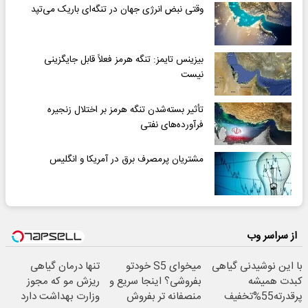
وقتی نبض انرژی جهان در تنگه‌ای باریک می‌تپد
بیزینس تایمز: تنگه هرمز فعلاً قابل جایگزینی
نیست
تأثیر بسته‌شدن تنگه هرمز بر اختلال زنجیره
فرآورده‌های نفتی
مشتریان پرمصرف برق در آمریکا و انگلیس
از سراسر وب
با این نوشیدنی گیاهی
میخوای S5 خودتو
تنها درمان گیاهی
کبدت همیشه
بفروشی؟ اینجا سریع و
ریزش مو که مجوز
پرقدرته55%تخفیف
منصفانه تر بفروش
وزارت بهداشت دارد