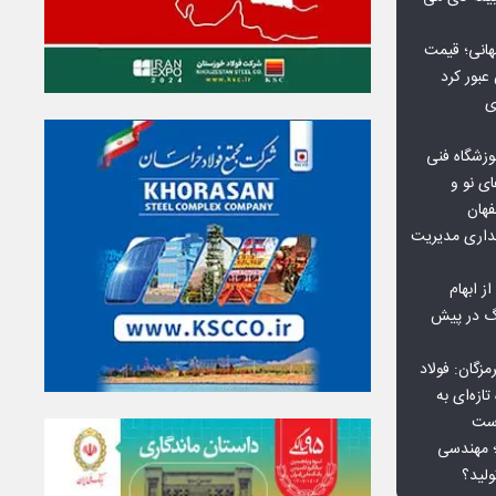
هانی؛ قیمت
ی
وزشگاه فنی
ی نو و
فهان
بداری مدیریت
ز ابهام
نگ در پیش
گان: فولاد
ازه‌ای به
است
 بورس کالا؛ مهندسی
لید؟