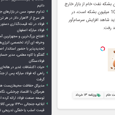
 رخ داده است. روزانه حدود 11 تا 12 میلیون بشکه نفت خام از بازار خارج
دانیم
می‌شود، در حالی که کل مصرف روزانهٔ جهان تقریباً 100 تا 104 میلیون بشکه است، در
تداوم صعود مس در بازارهای ج
فلز سرخ از ۱۴هزار دلار در هر تن عبور کرد
ید شاهد افزایش سرسام‌آور
فولاد در تله قیمت‌گذاری دستور
د رفت.
فولاد مبارکه اصفهان
افتتاح بزرگ‌ترین و مجهزترین آم
وحرفه ای آزاد تخصصی انرژی‌ها
تجدیدپذیر با حضور استاندار اص
گفتگو با کاوه معلمی، مدیر حسا
فولادسنگان
حیات اکتشافات غدیر در هاله‌ای ا
راهی که فولاد مبارکه پس از ج
گرفت
مدیرکل حفاظت محیط‌زیست هرمز
هرمزگان با اقتصاد چرخشی، نگاه ت
ت خام
روزنامه ۱۳ خرداد
توسعه صنعت فولاد ارائه کرده 
ابلاغیه جنجالی ۱۶۳۰۰
قیمت اسلب یا خفگی تدریجی تو