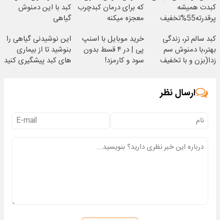
کبدت همیشه
که برای درمان کبدچرب
کبد با این دمنوش
پرقدرته55%تخفیف
معجزه میکنه
گیاهی
کبد سالم تر، زندگی
خرید موبایل با اسنپ
این نوشیدنی گیاهی را
بهتر،با دمنوش سم
پی | در ۴ قسط بدون
بنوشید تا از بیماری
زدا(بزن و با تخفیف
سود و کارمزد!
های کبد پیشگیری کنید
بخر)
ارسال نظر