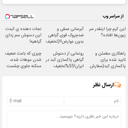
از سراسر وب
این کرم چرا اینقدر سر
آبرسانی عمقی و
نجات دهنده ی کبدت
زبون‌ها افتاده؟
ضدچروک قوی گیاهی
این دمنوش سم زدای
بدون عوارض!!(تخفیف
گیاهیه!
تا امشب)
راهکاری مطمئن و
رونمایی از دمنوش
چیزی که باعث ضعیف
تایید شده برای
گیاهی پاکسازی کبد در
شدن موهات شده،
پاکسازی کبد(سفارش
ایران!55%تخفیف
ممکنه جلوی چشمت
با تخفیف)
باشه.
ارسال نظر