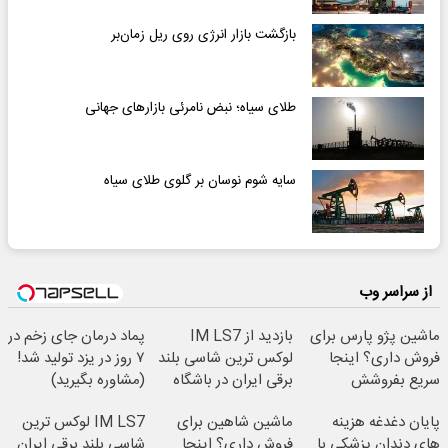
بازگشت بازار انرژی روی ریل زمان‌بر
طلای سیاه؛ نبض نامرئی بازارهای جهانی
سایه‌ شوم نوسان بر گلوی طلای سیاه
از سراسر وب
ماشین پژو پارس برای
بازدید از IM LS7
پماد درمان جای زخم در
فروش داری؟ اینجا
لوکس ترین شاسی بلند
۷ روز در یزد تولید شد!
سریع بفروشش
برقی ایران در باشگاه
(مشاوره بگیرید)
انقلاب
پایان دغدغه هزینه
ماشین شاهین برای
IM LS7 لوکس ترین
های دندان پزشکی با
فروش داری؟ اینجا
شاسی بلند برقی ایران