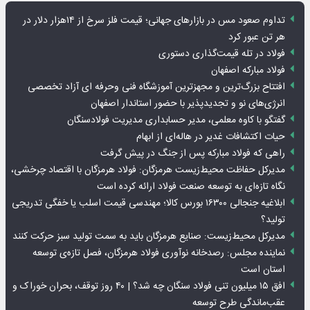
تداوم صعود مس در بازارهای جهانی؛ قیمت فلز سرخ از ۱۴هزار دلار در
هر تن عبور کرد
فولاد در تله قیمت‌گذاری دستوری
فولاد مبارکه اصفهان
افتتاح بزرگ‌ترین و مجهزترین آموزشگاه فنی وحرفه ای آزاد تخصصی
انرژی‌های نو و تجدیدپذیر با حضور استاندار اصفهان
گفتگو با کاوه معلمی، مدیر حسابداری مدیریت فولادسنگان
حیات اکتشافات غدیر در هاله‌ای از ابهام
راهی که فولاد مبارکه پس از جنگ در پیش گرفت
مدیرکل حفاظت محیط‌زیست هرمزگان: فولاد هرمزگان با اقتصاد چرخشی،
نگاه تازه‌ای به توسعه صنعت فولاد ارائه کرده است
ابلاغیه جنجالی ۱۶۳۰۰ بورس کالا؛ مهندسی قیمت اسلب یا خفگی تدریجی
تولید؟
مدیرکل محیط‌زیست: صنایع هرمزگان باید به سمت تولید سبز حرکت کنند
نماینده مجلس: رصدخانه نوآوری فولاد هرمزگان، فصل تازه‌ی توسعه
استان است
افق ۱۵ میلیون تنی فولاد سنگان چه شد؟ | ۴۰ روز توقف، بحران خوراک و
عقب‌ماندگی طرح توسعه