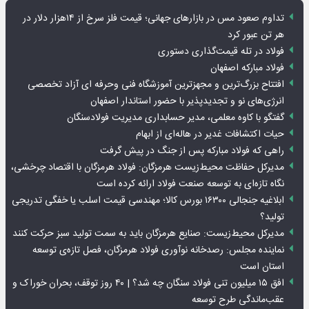
تداوم صعود مس در بازارهای جهانی؛ قیمت فلز سرخ از ۱۴هزار دلار در
هر تن عبور کرد
فولاد در تله قیمت‌گذاری دستوری
فولاد مبارکه اصفهان
افتتاح بزرگ‌ترین و مجهزترین آموزشگاه فنی وحرفه ای آزاد تخصصی
انرژی‌های نو و تجدیدپذیر با حضور استاندار اصفهان
گفتگو با کاوه معلمی، مدیر حسابداری مدیریت فولادسنگان
حیات اکتشافات غدیر در هاله‌ای از ابهام
راهی که فولاد مبارکه پس از جنگ در پیش گرفت
مدیرکل حفاظت محیط‌زیست هرمزگان: فولاد هرمزگان با اقتصاد چرخشی،
نگاه تازه‌ای به توسعه صنعت فولاد ارائه کرده است
ابلاغیه جنجالی ۱۶۳۰۰ بورس کالا؛ مهندسی قیمت اسلب یا خفگی تدریجی
تولید؟
مدیرکل محیط‌زیست: صنایع هرمزگان باید به سمت تولید سبز حرکت کنند
نماینده مجلس: رصدخانه نوآوری فولاد هرمزگان، فصل تازه‌ی توسعه
استان است
افق ۱۵ میلیون تنی فولاد سنگان چه شد؟ | ۴۰ روز توقف، بحران خوراک و
عقب‌ماندگی طرح توسعه