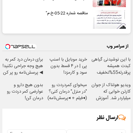
مناقصه شماره 22-05-خ-م"
از سراسر وب
با این نوشیدنی گیاهی
خرید موبایل با اسنپ
برای درمان درد کمر به
کبدت همیشه
پی | در ۴ قسط بدون
هیچ وجه جراحی نکنید!
پرقدرته55%تخفیف
سود و کارمزد!
◀ پرسش‌نامه رو پر کن
▶
ویدیو هولناک از جوان
میخوای کمردردت رو
بدون هیچ دارو و
کارتن خوابی که
"در منزل" درمان کنی؟
عوارضی کمر دردت رو
میلیاردر شد. آموزش
(◂فیلم + ◂پرسش‌نامه)
درمان کن!
رایگان
(پرسش‌نامه)
ارسال نظر