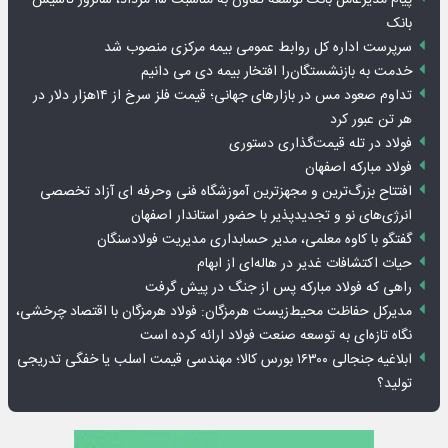
بانک
سرپرست اداره کل روابط عمومی بیمه مرکزی منصوب شد
خدمت به بازنشستگان‌را افتخار بیمه دی می دانیم
تداوم صعود مس در بازارهای جهانی؛ قیمت فلز سرخ از ۱۴هزار دلار در
هر تن عبور کرد
فولاد در تله قیمت‌گذاری دستوری
فولاد مبارکه اصفهان
افتتاح بزرگ‌ترین و مجهزترین آموزشگاه فنی وحرفه ای آزاد تخصصی
انرژی‌های نو و تجدیدپذیر با حضور استاندار اصفهان
گفتگو با کاوه معلمی، مدیر حسابداری مدیریت فولادسنگان
حیات اکتشافات غدیر در هاله‌ای از ابهام
راهی که فولاد مبارکه پس از جنگ در پیش گرفت
مدیرکل حفاظت محیط‌زیست هرمزگان: فولاد هرمزگان با اقتصاد چرخشی،
نگاه تازه‌ای به توسعه صنعت فولاد ارائه کرده است
ابلاغیه جنجالی ۱۶۳۰۰ بورس کالا؛ مهندسی قیمت اسلب یا خفگی تدریجی
تولید؟