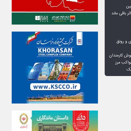
ین
ثر باقی ماند
ی و رونق
وش کارمندان
واکب مرز
یک