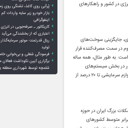
ژی در کشور و راهکارهای
پُرآبی روی کاغذ، تشنگی روی زم
بازار خودرو زیر سایه واردات کم ا
اینفوگرافی
کاریکاتور ـ صرفه‌جویی در انرژی
اعتباری که از بخشندگی می‌آید
رژی، جایگزینی سوخت‌های
ریال قدرتمند؛ موتور سرمایه‌گذار
تولید
م در سمت مصرف‌کننده قرار
فرسودگی شغلی و بی‌خوابیِ خام
ست. به طور مثال، همه ساله
برگزاری آیین نکوداشت فعالان م
انرژی برق کشور در بخش سیستم‌های
شلمچه توسط شهرداری منطقه 
سرمایشی مصرف می‌شود که می‌توانیم از طریق بهینه‌سازی لوازم سرمایشی تا ۲۰ درصد از
لات بزرگ ایران در حوزه
 برق، بالا بودن شدت انرژی است که در حال حاضر ۴ برابر متوسط کشورهای