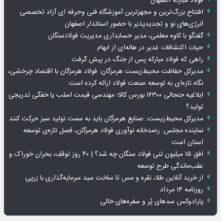
فولاد مبارکه اصفهان
افتتاح بزرگ‌ترین و مجهزترین آموزشگاه فنی وحرفه ای آزاد تخصصی
انرژی‌های نو و تجدیدپذیر با حضور استاندار اصفهان
گفتگو با کاوه معلمی، مدیر حسابداری مدیریت فولادسنگان
حیات اکتشافات غدیر در هاله‌ای از ابهام
راهی که فولاد مبارکه پس از جنگ در پیش گرفت
مدیرکل حفاظت محیط‌زیست هرمزگان: فولاد هرمزگان با اقتصاد چرخشی،
نگاه تازه‌ای به توسعه صنعت فولاد ارائه کرده است
ابلاغیه جنجالی ۱۶۳۰۰ بورس کالا؛ مهندسی قیمت اسلب یا خفگی تدریجی
تولید؟
مدیرکل محیط‌زیست: صنایع هرمزگان باید به سمت تولید سبز حرکت کنند
نماینده مجلس: رصدخانه نوآوری فولاد هرمزگان، فصل تازه‌ی توسعه
استان است
افق ۱۵ میلیون تنی فولاد سنگان چه شد؟ | ۴۰ روز توقف، بحران خوراک و
عقب‌ماندگی طرح توسعه
از خرید آنلاین طلا، نقره و مس تا ساخت سبد سرمایه‌گذاری با زرپی
روزنامه ۱۴ مرداد
پارادوکس سدهای پُر و سفره‌های خالی