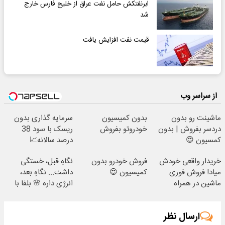
ابرنفتکش حامل نفت عراق از خلیج فارس خارج
شد
قیمت نفت افزایش یافت
از سراسر وب
ماشینت رو بدون
بدون کمیسیون
سرمایه گذاری بدون
دردسر بفروش | بدون
خودروتو بفروش
ریسک با سود 38
کمسیون 😍
درصد سالانه📈
خریدار واقعی خودش
فروش خودرو بدون
نگاهِ قبل، خستگی
میاد! فروش فوری
کمیسیون 😍
داشت... نگاهِ بعد،
ماشین در همراه
انرژی داره 🌸 بلفا با
مکانیک
25% تخفیف
ارسال نظر