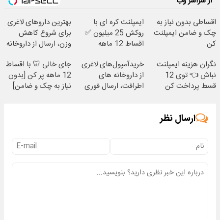
از سراسر وب
اقساطی بدون نیاز به
ایمپلنت کره ای با
بهترین داروهای لاغری
چک و ضامن ایمپلنت
روکش 25 میلیون ✅
برای شروع کاهش
کن
اقساط 12 ماهه
وزن، ارسال از داروخانه
های نزدیکت!
نگران هزینه ایمپلنت
خریدآمپول‌های لاغری
جای خالی 🦷 با اقساط
نباش 👈 توی 12
از داروخانه های
12 ماهه پر کن [بدون
قسط پرداخت کن
اطرافت، ارسال فوری
نیاز به چک و ضامن]
همراه با پک یخ!
ارسال نظر