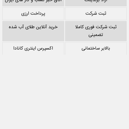
آراد برندینگ
اتاق خبر کسب و کار های ایران
ثبت شرکت
پرداخت ارزی
ثبت شرکت فوری کاملا
خرید آنلاین طلای آب شده
تضمینی
بالابر ساختمانی
اکسپرس اینتری کانادا
خرید پشم سنگ
نقد کردن درآمد یوتیوب
خرید سرور
مرجع بازی های مود اندروید
تمام حقوق مادی‌ و معنوی این سایت متعلق به
جهان اقتصاد
است و استفاده از
مطالب با ذکر منبع بلامانع است.