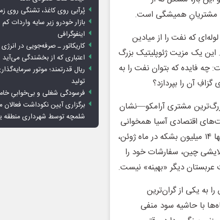
پُرآبی روی کاغذ، تشنگی روی زم
ِ مشتریانِ همیشگی است.
بازار خودرو زیر سایه واردات کم ا
اینفوگرافی
وله‌ای که نفت را از میادین
کاریکاتور ـ صرفه‌جویی در انرژی
. این یک مزیت ژئوپلیتیک بزرگ
اعتباری که از بخشندگی می‌آید
 چه فایده که بتوان نفت را به
ریال قدرتمند؛ موتور سرمایه‌گذار
تولید
زافِ آن را بپردازد؟
فرسودگی شغلی و بی‌خوابیِ خام
برگزاری آیین نکوداشت فعالان م
بزرگ‌ترین مشتری آرامکو—نشان
شلمچه توسط شهرداری منطقه 
یت‌های اقتصادی آسیا همخوانی
ندارد. سقوط سفارشات از ۴۷ میلیون بشکه در ماه فوریه به تنها ۱۴ میلیون بشکه در ماه ژوئن،
ایشی چین، سفارشات خود را
 عربستان دیگر «بهینه» نیست.
 به یکی از گران‌ترین
ه‌ها با حاشیه سود منفی