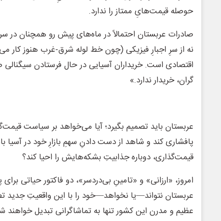
حوصله قیمت‌هایِ ممتاز را ندارد.
صادرات عربستان احتمالاً در ماه‌های پیش رو همچنان در س
نه از سرِ اجبارِ فیزیکی (چون خط لوله شرق-غرب هنوز کار می‌ک
اقتصادی است. خریداران آسیایی در حال فرستادن سیگنالی 
گران، خریدار ندارد.»
عربستان باید تصمیم بگیرد؛ آیا می‌خواهد بر سیاست قیمت‌
پافشاری کند و شاهد از دست دادنِ سهمِ بازارِ خود در آسیا باش
قیمت‌گذاری، دوباره جذابیتِ بشکه‌هایش را احیا کند؟
امروز، «ارزانی» و «تامینِ بی‌دردسر»، دو فاکتور حیاتی برای 
عربستان نتواند—یا نخواهد—خود را با این واقعیتِ جدید ت
عظیم و مدرن این کشور تنها به تماشاگرانی تبدیل خواهند شد 