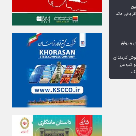
ین
ثر باقی ماند
ی و رونق
وش کارمندان
واکب مرز
یک