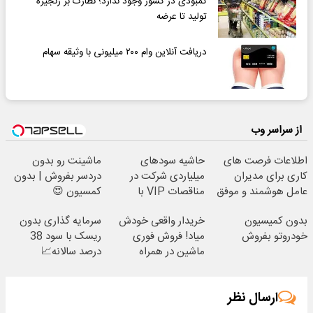
کمبودی در کشور وجود ندارد؛ نظارت بر زنجیره
تولید تا عرضه
دریافت آنلاین وام ۲۰۰ میلیونی با وثیقه سهام
از سراسر وب
اطلاعات فرصت های
حاشیه سودهای
ماشینت رو بدون
کاری برای مدیران
میلیاردی شرکت در
دردسر بفروش | بدون
عامل هوشمند و موفق
مناقصات VIP با
کمسیون 😍
با شرایط تخفیفی
اشتراکات ایران تندر
بدون کمیسیون
خریدار واقعی خودش
سرمایه گذاری بدون
خودروتو بفروش
میاد! فروش فوری
ریسک با سود 38
ماشین در همراه
درصد سالانه📈
مکانیک
ارسال نظر