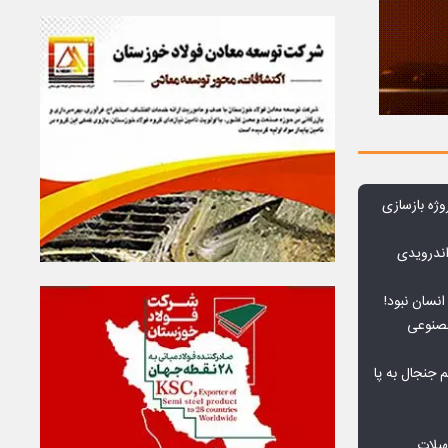
وژه بازسازی
ندرویدی
انسان نبود!
مصنوعی
جنجال به پا
هیلات