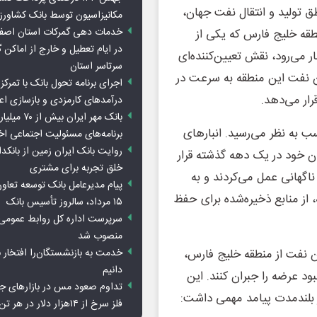
طق تولید و انتقال نفت جهان،
مکانیزاسیون توسط بانک کشاور
خدمات دهی گمرکات استان اصفه
نطقه خلیج فارس که یکی از
در ایام تعطیل و خارج از اماکن 
 می‌رود، نقش تعیین‌کننده‌ای
سرتاسر استان
ان نفت این منطقه به سرعت در
اجرای برنامه تحول بانک با تمرکز ب
رار می‌دهد.
درآمدهای کارمزدی و بازسازی اع
بانک مهر ایران ب
ب به نظر می‌رسید. انبارهای
برنامه‌های مسئولیت اجتماعی ا
روایت بانک ایران زمین از بانکدا
ن خود در یک دهه گذشته قرار
خلق تجربه برای مشتری
ناگهانی عمل می‌کردند و به
پیام مدیرعامل بانک توسعه تعاو
 از منابع ذخیره‌شده برای حفظ
۱۵ مرداد، سالروز تأسیس بانک
سرپرست اداره کل روابط عمومی 
منصوب شد
خدمت به بازنشستگان‌را افتخار 
ن نفت از منطقه خلیج فارس،
دانیم
ود عرضه را جبران کنند. این
تداوم صعود مس در بازارهای ج
 در بلندمدت پیامد مهمی داشت:
فلز سرخ از ۱۴هزار دلار در هر تن عبور کرد