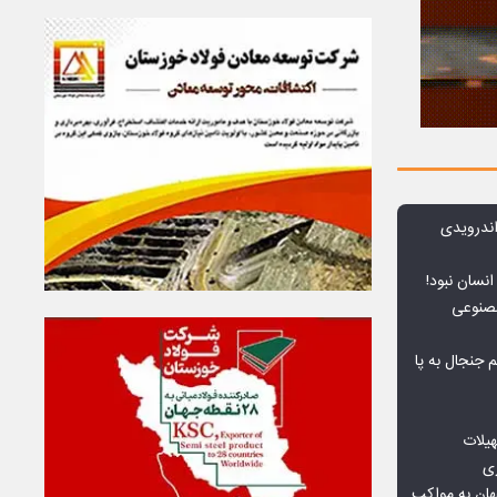
ندرویدی
انسان نبود!
مصنوعی
جنجال به پا
هیلات
زی
ان به مواکب