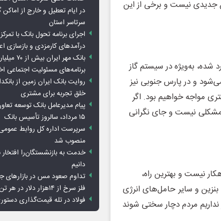
وع جدیدی نیست و برخی از این
در ایام تعطیل و خارج از اماکن 
سرتاسر استان
اجرای برنامه تحول بانک با تمرکز ب
درآمدهای کارمزدی و بازسازی اع
بانک مهر ایران ب
 شده، به‌ویژه در سیستم گاز
برنامه‌های مسئولیت اجتماعی ا
ی‌شود و در پارس جنوبی نیز
روایت بانک ایران زمین از بانکدا
خلق تجربه برای مشتری
شتری مواجه خواهیم بود. اگر
پیام مدیرعامل بانک توسعه تعاو
 مشکلی نیست و جای نگرانی
۱۵ مرداد، سالروز تأسیس بانک
سرپرست اداره کل روابط عمومی 
منصوب شد
خدمت به بازنشستگان‌را افتخار 
دانیم
کار نیست و بهترین راه،
تداوم صعود مس در بازارهای ج
فلز سرخ از ۱۴هزار دلار در هر تن عبور کرد
بنزین و سایر حامل‌های انرژی
فولاد در تله قیمت‌گذاری دستور
ار نداریم مردم دچار سختی شوند