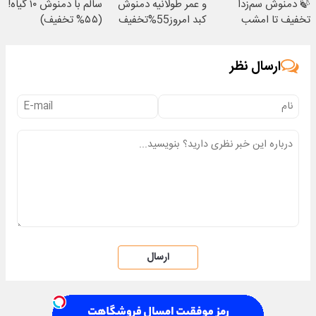
🍃 دمنوش سم‌زدا
و عمر طولانیه دمنوش
سالم با دمنوش ۱۰ گیاه!
تخفیف تا امشب
کبد امروز55%تخفیف
(۵۵% تخفیف)
داره
ارسال نظر
ارسال