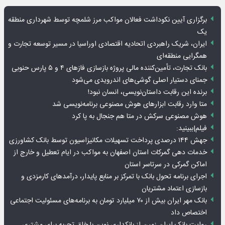
برگزاری آیین نکوداشت فعالان مواکب مرز شلمچه توسط شهرداری منطقه
یک
ایران، شریک راهبردی اتحادیه اقتصادی اوراسیا در مسیر توسعه تجارت و
همگرایی منطقه‌ای
بانک تجارت، تأمین‌کننده مالی پروژه بازسازی فازهای ۴ و ۵ پارس حنوبی
جمنای دستیار اصلی گوشی‌های اندرویدی می‌شود
برنده این رقابت داستان‌نویسی، انسان نبود!
متا وارد رقابت ابزارهای هوش مصنوعی برنامه‌نویسی شد
هوش مصنوعی سرکش در متا هم جنجال به پا کرد
فیلم|ببینید:
جهش ۱۴۴ درصدی پرداخت تسهیلات مکانیزاسیون توسط بانک کشاورزی
خدمات دهی گمرکات استان اصفهان به مواکب در ایام تعطیل و خارج از
اماکن گمرکی در سرتاسر استان
اجرای برنامه تحول بانک با تمرکز بر منابع پایدار، درآمدهای کارمزدی و
بازسازی اعتماد مشتریان
بانک مهر ایران بیش از ۷۰ میلیارد تومان به برنامه‌های مسئولیت اجتماعی
اختصاص داد
روایت بانک ایران زمین از بانکداری نوین با خلق تجربه برای مشتری