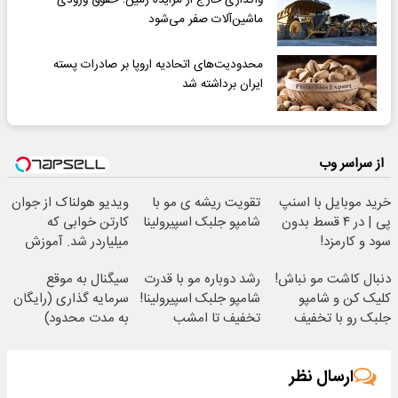
واگذاری خارج از مزایده زمین؛ حقوق ورودی
ماشین‌آلات صفر می‌شود
محدودیت‌های اتحادیه اروپا بر صادرات پسته
ایران برداشته شد
از سراسر وب
خرید موبایل با اسنپ
تقویت ریشه ی مو با
ویدیو هولناک از جوان
پی | در ۴ قسط بدون
شامپو جلبک اسپیرولینا
کارتن خوابی که
سود و کارمزد!
میلیاردر شد. آموزش
رایگان
دنبال کاشت مو نباش!
رشد دوباره مو با قدرت
سیگنال به موقع
کلیک کن و شامپو
شامپو جلبک اسپیرولینا!
سرمایه گذاری (رایگان
جلبک رو با تخفیف
تخفیف تا امشب
به مدت محدود)
بخر!
ارسال نظر