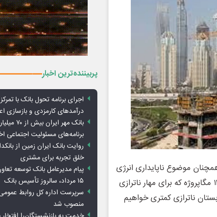
پربیننده‌ترین اخبار
اجرای برنامه تحول بانک با تمرکز ب
درآمدهای کارمزدی و بازسازی اع
بانک مهر ایران ب
برنامه‌های مسئولیت اجتماعی ا
روایت بانک ایران زمین از بانکدا
خلق تجربه برای مشتری
همچنان موضوع ناپایداری انرژی
پیام مدیرعامل بانک توسعه تعاو
۱۵ مرداد، سالروز تأسیس بانک
وجود دارد اما به گفته مسوولان صنعت برق کشور با اجرای ۱۴ مگاپروژه که برای مهار ناترازی
سرپرست اداره کل روابط عمومی 
ستان ناترازی کمتری خواهیم
منصوب شد
خدمت به بازنشستگان‌را افتخار 