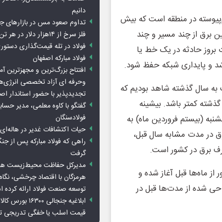
دانیم
م‌پیوسته در منطقه است که بیش
تداوم صعود مس در بازارهای ج
ین برق از چند مسیر و چند
فلز سرخ از ۱۴هزار دلار در هر تن عبور کرد
فولاد در تله قیمت‌گذاری دستور
بروز حادثه در یک خط یا
فولاد مبارکه اصفهان
شد و پایداری شبکه حفظ شود.
افتتاح بزرگ‌ترین و مجهزترین آم
وحرفه ای آزاد تخصصی انرژی‌ها
به سال گذشته شاهد بودیم که
تجدیدپذیر با حضور استاندار اص
ذشته کمتر باشد. بیشینه
گفتگو با کاوه معلمی، مدیر حسا
فولادسنگان
در هفته سوم سال ۱۴۰۵ در روز پنجشنبه (بیستم فروردین ماه) به
حیات اکتشافات غدیر در هاله‌ای ا
برق در مدت مشابه سال قبل،
راهی که فولاد مبارکه پس از ج
گرفت
مدیرکل حفاظت محیط‌زیست هرمز
از ماه‌ها قبل آغاز شده و
هرمزگان با اقتصاد چرخشی، نگاه ت
احی شده از مدت‌ها قبل در
توسعه صنعت فولاد ارائه کرده 
ابلاغیه جنجالی ۱۶۳۰۰
قیمت اسلب یا خفگی تدریجی تو