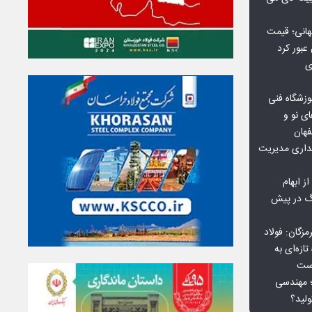
هانی؛ قیمت
ی
وزشگاه فنی
ی نو و
فهان
بداری مدیریت
ز ابهام
نگ در پیش
گان: فولاد
ازه‌ای به
است
 بورس کالا؛ مهندسی
لید؟