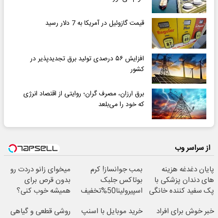
قیمت گازوئیل در آمریکا به 7 دلار رسید
افزایش ۵۶ درصدی تولید برق تجدیدپذیر در
کشور
برق ارزان، مصرف گران؛ روایتی از اقتصاد انرژی
که خود را می‌بلعد
از سراسر وب
پایان دغدغه هزینه
بمب جوانساز! کرم
میخوای زانو دردت رو
های دندان پزشکی با
بوتاکس جلبک
بدون قرص برای
پک سفید کننده خانگی
اسپیرولینا50%تخفیف
همیشه خوب کنی؟
(پرسش‌نامه رو پر کن!)
خبر خوش برای افراد
خرید موبایل با اسنپ
روشی قطعی و گیاهی