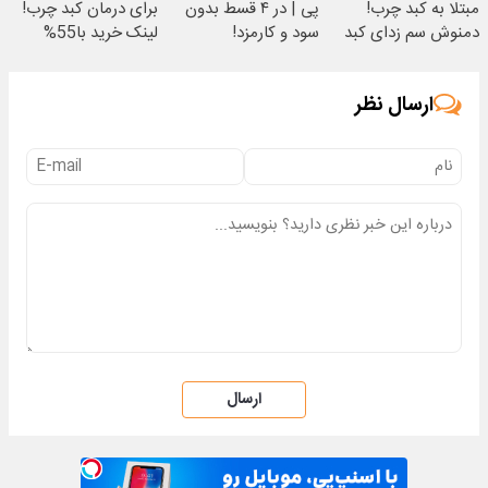
مبتلا به کبد چرب!
پی | در ۴ قسط بدون
برای درمان کبد چرب!
دمنوش سم زدای کبد
سود و کارمزد!
لینک خرید با55%
با55%تخفیف
تخفیف ویژه
ارسال نظر
ارسال