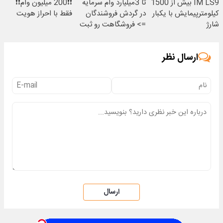
IM LS9 بیش از 1500
تا 3میلیارد وام سرمایه
❗❗200 میلیون وام❗❗
کیلومترپیمایش با یکبار
در گردش فروشندگان
فقط با احراز هویت
شارژ
=> فروشگاهت رو ثبت
کن
ارسال نظر
ارسال