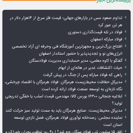
پربیننده‌ترین اخبار
تداوم صعود مس در بازارهای جهانی؛ قیمت فلز سرخ از ۱۴هزار دلار در
هر تن عبور کرد
فولاد در تله قیمت‌گذاری دستوری
فولاد مبارکه اصفهان
افتتاح بزرگ‌ترین و مجهزترین آموزشگاه فنی وحرفه ای آزاد تخصصی
انرژی‌های نو و تجدیدپذیر با حضور استاندار اصفهان
گفتگو با کاوه معلمی، مدیر حسابداری مدیریت فولادسنگان
حیات اکتشافات غدیر در هاله‌ای از ابهام
راهی که فولاد مبارکه پس از جنگ در پیش گرفت
مدیرکل حفاظت محیط‌زیست هرمزگان: فولاد هرمزگان با اقتصاد چرخشی،
نگاه تازه‌ای به توسعه صنعت فولاد ارائه کرده است
ابلاغیه جنجالی ۱۶۳۰۰ بورس کالا؛ مهندسی قیمت اسلب یا خفگی تدریجی
تولید؟
مدیرکل محیط‌زیست: صنایع هرمزگان باید به سمت تولید سبز حرکت کنند
نماینده مجلس: رصدخانه نوآوری فولاد هرمزگان، فصل تازه‌ی توسعه
استان است
افق ۱۵ میلیون تنی فولاد سنگان چه شد؟ | ۴۰ روز توقف، بحران خوراک و