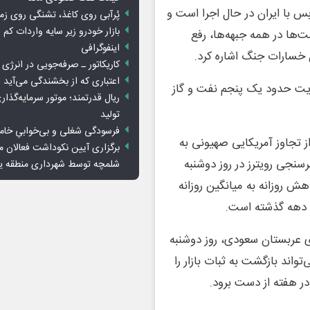
بس با ایران در حال اجرا است و
پُرآبی روی کاغذ، تشنگی روی زم
بازار خودرو زیر سایه واردات کم ا
‌ها در همه جبهه‌ها، رفع
اینفوگرافی
 خسارات جنگ اشاره کرد.
کاریکاتور ـ صرفه‌جویی در انرژی
اعتباری که از بخشندگی می‌آید
زیت حدود یک پنجم نفت و گاز
ریال قدرتمند؛ موتور سرمایه‌گذار
تولید
فرسودگی شغلی و بی‌خوابیِ خام
ز تجاوز آمریکایی صهیونی به
برگزاری آیین نکوداشت فعالان م
رسنجی رویترز در روز دوشنبه
شلمچه توسط شهرداری منطقه 
در آوریل، با ۸۳۰ هزار بشکه کاهش روزانه به میانگین روزانه
ی عربستان سعودی، روز دوشنبه
واند بازگشت به ثبات بازار را