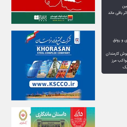
ین
ثر باقی ماند
ی و رونق
وش کارمندان
واکب مرز
یک