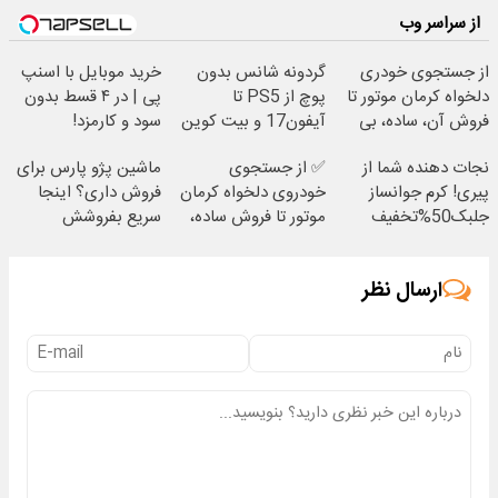
از سراسر وب
از جستجوی خودری
گردونه شانس بدون
خرید موبایل با اسنپ
دلخواه کرمان موتور تا
پوچ از PS5 تا
پی | در ۴ قسط بدون
فروش آن، ساده، بی
آیفون17 و بیت کوین
سود و کارمزد!
واسطه و مستقیم
🔥
نجات دهنده شما از
✅ از جستجوی
ماشین پژو پارس برای
پیری! کرم جوانساز
خودروی دلخواه کرمان
فروش داری؟ اینجا
جلبک50%تخفیف
موتور تا فروش ساده،
سریع بفروشش
بی واسطه و مستقیم
ارسال نظر