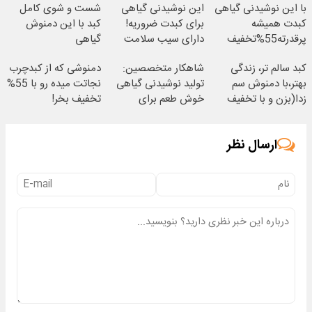
با این نوشیدنی گیاهی
این نوشیدنی گیاهی
شست و شوی کامل
کبدت همیشه
برای کبدت ضروریه!
کبد با این دمنوش
پرقدرته55%تخفیف
دارای سیب سلامت
گیاهی
کبد سالم تر، زندگی
شاهکار متخصصین:
دمنوشی که از کبدچرب
بهتر،با دمنوش سم
تولید نوشیدنی گیاهی
نجاتت میده رو با 55%
زدا(بزن و با تخفیف
خوش طعم برای
تخفیف بخر!
بخر)
پاکسازی کبد
ارسال نظر