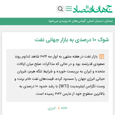
برگزاری آیین نکوداشت فعالان مواکب مرز شلمچه توسط شهرداری منطقه یک
ایران، شریک راهبردی اتحادیه اقتصادی اوراسیا در مسیر توسعه تجارت و همگرایی
منطقه‌ای
بانک تجارت، تأمین‌کننده مالی پروژه بازسازی فازهای ۴ و ۵ پارس حنوبی
جمنای دستیار اصلی گوشی‌های اندرویدی می‌شود
برنده این رقابت داستان‌نویسی، انسان نبود!
برگزاری آیین نکوداشت فعالان مواکب مرز شلمچه توسط شهرداری منطقه یک
شوک ۱۰ درصدی به بازار جهانی نفت
ایران، شریک راهبردی اتحادیه اقتصادی اوراسیا در مسیر توسعه تجارت و همگرایی
منطقه‌ای
بازار نفت در هفته منتهی به اول مه ۲۰۲۶ شاهد تداوم روند
صعودی قدرتمند بود و در حالی که مذاکرات صلح میان ایالات
متحده و ایران به بن‌بست خورده و شرایط تنگه هرمز، شریان
حیاتی انرژی جهان را مسدود کرده، قیمت‌های نفت خام برنت و
وست تگزاس اینترمدیت (WTI) با رشد حدود ۱۰ درصدی به
بالاترین سطوح خود از مارس ۲۰۲۲ رسیده است.
خانه
انرژی