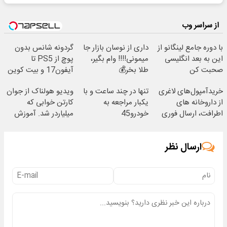
از سراسر وب
با دوره جامع لینگانو از
داری از نوسان بازار جا
گردونه شانس بدون
این به بعد انگلیسی
میمونی!!!! وام بگیر،
پوچ از PS5 تا
صحبت کن
طلا بخر💰
آیفون17 و بیت کوین
🔥
خریدآمپول‌های لاغری
تنها در چند ساعت و با
ویدیو هولناک از جوان
از داروخانه های
یکبار مراجعه به
کارتن خوابی که
اطرافت، ارسال فوری
خودرو45
میلیاردر شد. آموزش
همراه با پک یخ!
رایگان
ارسال نظر