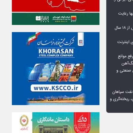
‌بها رعایت
مشکلات مسکن مهر پردیس پس از ۱۸ سال
اعمال ضریب ۲.۷ برای اینترنت
فع موانع
گ‌آهن
ی صنعتی و
 نفت سپاهان
، ریخته‌گری و