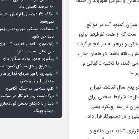
هان و نگرانی شهروندان حتما
۸۰ درصد کاهش داد
سقف ۲۵ درصدی افزایش اجاره
نمی‌شود
میزان کمبود آب در مواقع
است که از همه ظرفیتها برای
باید حل شود
کن و پرهزینه نیز انجام گرفته
رگولاتوری: 
بین‌الملل صحت ندارد
یش یافته باشد. در همان حال،
پیگیری جدی فولاد سنگان برای ر
ی کنند، با تخلیه ناگهانی و
استخراج و حل مشکل کمبود سن
‌رسد.
ایمیدرو، راهبر سرمایه‌گذاری‌ها
معدنی ایران و چین
 پنج سال گذشته تهران
قلم، سلاحی در جنگ آگاهی؛
بزرگداشت روز خبرنگار در شرکت
ال‌ها شرایط سختی برای
دیدار با کارکنان بخش فولادسازی
هران در سه رویکرد یعنی
دیسپاچینگ
را در دستورکار قرار داد.
رازی شدید بین منابع و