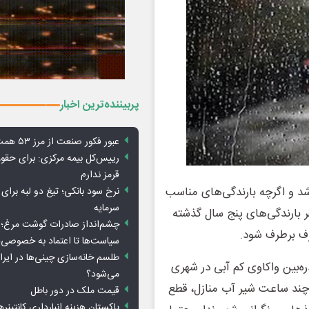
پربیننده‌ترین اخبار
عبور فکور صنعت از مرز ۵۳ همت درآمد
رییس‌کل بیمه مرکزی: برای حق
قرمز ندارم
 شد و اگرچه بارندگی‌های مناسب
نرخ سود بانکی؛ تیغ دو لبه برای ت
سرمایه
فقر بارندگی‌های پنج سال گذشته
چشم‌انداز صادرات گوشت مرغ؛ از
رف برطرف ‌شود.
سیاست‌ها تا اعتماد به خصوصی‌ه
طلسم خانه‌سازی چینی‌ها در ایر
ه‌بین واکاوی کم آبی در شهری
می‌شود؟
ی چند ساعت شیر آب منازل، قطع
قیمت ملک در دور باطل
پاکستان هزینه انبارداری کانتینره