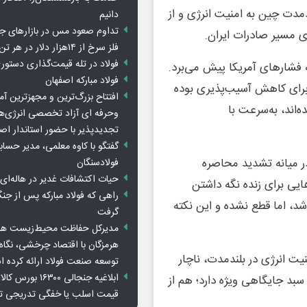
ندمدت چین به امنیت انرژی و از
دانیم
تداوم صعود مس در بازارهای ج
 مسیر صادرات ایران.
فلز سرخ از ۱۴هزار دلار در هر تن عبور کرد
فولاد در تله قیمت‌گذاری دستور
فشارهای آمریکا پیش می‌برد.
فولاد مبارکه اصفهان
 برای کاهش آسیب‌پذیری بوده
افتتاح بزرگ‌ترین و مجهزترین آم
اند، به‌سرعت با
وحرفه ای آزاد تخصصی انرژی‌ها
تجدیدپذیر با حضور استاندار اص
گفتگو با کاوه معلمی، مدیر حسا
ر میانه تشدید محاصره
فولادسنگان
حیات اکتشافات غدیر در هاله‌ای ا
ایی برای زنده نگه داشتن
راهی که فولاد مبارکه پس از ج
شد، اما قطع نشده و این نکته
گرفت
مدیرکل حفاظت محیط‌زیست هرمز
هرمزگان با اقتصاد چرخشی، نگاه ت
یت انرژی در بلندمدت، ناچار
توسعه صنعت فولاد ارائه کرده 
ابلاغیه جنجالی ۱۶۳۰۰
سبد جایگاهی ویژه دارد؛ هم از
قیمت اسلب یا خفگی تدریجی تو