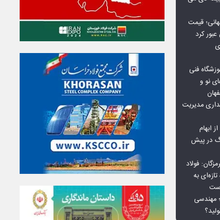
هانی؛ قیمت
ی
وزشگاه فنی
ی نو و
فهان
بداری مدیریت
ز ابهام
نگ در پیش
گان: فولاد
ازه‌ای به
است
 بورس کالا؛ مهندسی
لید؟