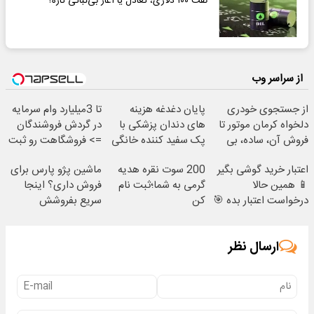
نفت ۱۰۰ دلاری، تعادل یا آغاز بی‌ثباتی تازه؟
از سراسر وب
از جستجوی خودری
پایان دغدغه هزینه
تا 3میلیارد وام سرمایه
دلخواه کرمان موتور تا
های دندان پزشکی با
در گردش فروشندگان
فروش آن، ساده، بی
پک سفید کننده خانگی
=> فروشگاهت رو ثبت
واسطه و مستقیم
کن
اعتبار خرید گوشی بگیر
200 سوت نقره هدیه
ماشین پژو پارس برای
📱 همین حالا
گرمی به شما؛ثبت نام
فروش داری؟ اینجا
درخواست اعتبار بده 🎯
کن
سریع بفروشش
ارسال نظر