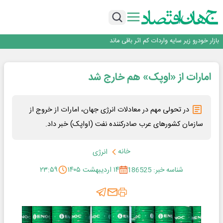
کاریکاتور ـ صرفه‌جویی در انرژی
قیمت نفت صعودی ماند
پُرآبی روی کاغذ، تشنگی روی زمین
بازار خودرو زیر سایه واردات کم اثر باقی ماند
اینفوگرافی
کاریکاتور ـ صرفه‌جویی در انرژی
امارات از «اوپک» هم خارج شد
قیمت نفت صعودی ماند
پُرآبی روی کاغذ، تشنگی روی زمین
در تحولی مهم در معادلات انرژی جهان، امارات از خروج از
سازمان کشورهای عرب صادرکننده نفت (اواپک) خبر داد.
خانه
انرژی
شناسه خبر: 186525
۱۴ اردیبهشت ۱۴۰۵
۲۳:۵۹