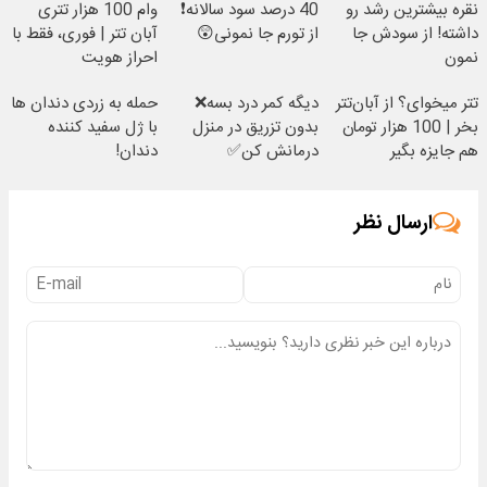
نقره بیشترین رشد رو
40 درصد سود سالانه❗
وام 100 هزار تتری
داشته! از سودش جا
از تورم جا نمونی😲
آبان تتر | فوری، فقط با
نمون
احراز هویت
تتر میخوای؟ از آبان‌تتر
دیگه کمر درد بسه❌
حمله به زردی دندان ها
بخر | 100 هزار تومان
بدون تزریق در منزل
با ژل سفید کننده
هم جایزه بگیر
درمانش کن✅
دندان!
◀پرسش‌نامه پر کن▶
خرید40%تخفیف
ارسال نظر