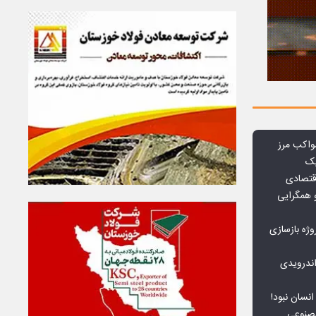
واکب مرز
یک
قتصادی
 همگرایی
وژه بازسازی
ندرویدی
انسان نبود!
مصنوعی