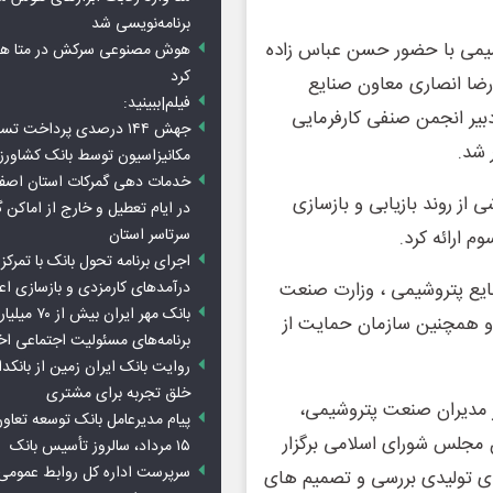
برنامه‌نویسی شد
یمی با حضور حسن عباس زاده
هوش مصنوعی سرکش در متا هم 
کرد
ضا انصاری معاون صنایع
فیلم|ببینید:
یر انجمن صنفی کارفرمایی
جهش ۱۴۴ درصدی پرداخت تس
 شد.
مکانیزاسیون توسط بانک کشاور
خدمات دهی گمرکات استان اصفه
ز روند بازیابی و بازسازی
در ایام تعطیل و خارج از اماکن 
سرتاسر استان
 ارائه کرد.
اجرای برنامه تحول بانک با تمرکز ب
درآمدهای کارمزدی و بازسازی اع
یع پتروشیمی ، وزارت صنعت
بانک مهر ایران ب
 و همچنین سازمان حمایت از
برنامه‌های مسئولیت اجتماعی ا
روایت بانک ایران زمین از بانکدا
خلق تجربه برای مشتری
 مدیران صنعت پتروشیمی،
پیام مدیرعامل بانک توسعه تعاو
مجلس شورای اسلامی برگزار
۱۵ مرداد، سالروز تأسیس بانک
سرپرست اداره کل روابط عمومی 
ای تولیدی بررسی و تصمیم های