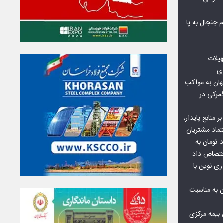
جنجال به پا
هیلات
زی
ان به مواکب
گمرکی در
ر منابع پایدار،
تماد مشتریان
یش از ۷۰ میلیارد تومان به
ختصاص داد
ری نوین با
ن به مناسبت
بیمه مرکزی