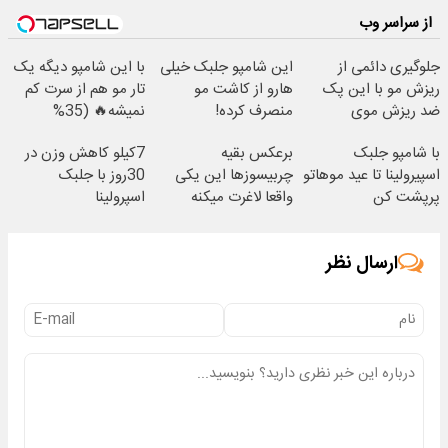
از سراسر وب
جلوگیری دائمی از
این شامپو جلبک خیلی
با این شامپو دیگه یک
ریزش مو با این پک
هارو از کاشت مو
تار مو هم از سرت کم
ضد ریزش موی
منصرف کرده!
نمیشه🔥 (35%
جلبک(تخفیف ویژه)
تخفیف ویژه)
با شامپو جلبک
برعکس بقیه
7کیلو کاهش وزن در
اسپیرولینا تا عید موهاتو
چربیسوزها این یکی
30روز با جلبک
پرپشت کن
واقعا لاغرت میکنه
اسپرولینا
(لینک خرید پودر
جلبک)
ارسال نظر