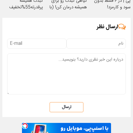
پی | در ۴ قسط بدون
گیاهی کبدت رو برای
کبدت همیشه
سود و کارمزد!
همیشه درمان کن! (با
پرقدرته55%تخفیف
تخفیف ویژه)
ارسال نظر
ارسال