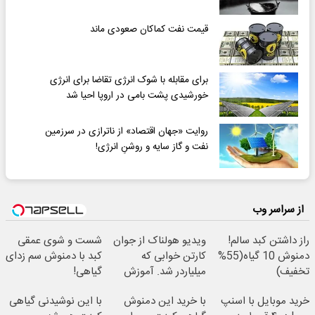
قیمت نفت کماکان صعودی ماند
برای مقابله با شوک انرژی تقاضا برای انرژی
خورشیدی پشت بامی در اروپا احیا شد
روایت «جهان اقتصاد» از ناترازی در سرزمین
نفت و گاز سایه و روشنِ انرژی!
از سراسر وب
راز داشتن کبد سالم!
ویدیو هولناک از جوان
شست و شوی عمقی
دمنوش 10 گیاه(55%
کارتن خوابی که
کبد با دمنوش سم زدای
تخفیف)
میلیاردر شد. آموزش
گیاهی!
رایگان
خرید موبایل با اسنپ
با خرید این دمنوش
با این نوشیدنی گیاهی