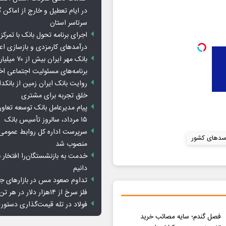
در ایام تعطیل و خارج از اماکن 
سرتاسر استان
اجرای برنامه تحول بانک با تمرکز ب
درآمدهای کارمزدی و بازسازی اع
بانک مهر ایران ب
برنامه‌های مسئولیت اجتماعی ا
روایت بانک ایران زمین از بانکدا
خلق تجربه برای مشتری
پیام مدیرعامل بانک توسعه تعاو
۱۵ مرداد، سالروز تأسیس بانک
سرپرست اداره کل روابط عمومی 
دهای کشور
منصوب شد
خدمت به بازنشستگان‌را افتخار 
دانیم
تداوم صعود مس در بازارهای ج
فلز سرخ از ۱۴هزار دلار در هر تن عبور کرد
فولاد در تله قیمت‌گذاری دستور
فصل گندم؛ سایه مصائب خرید