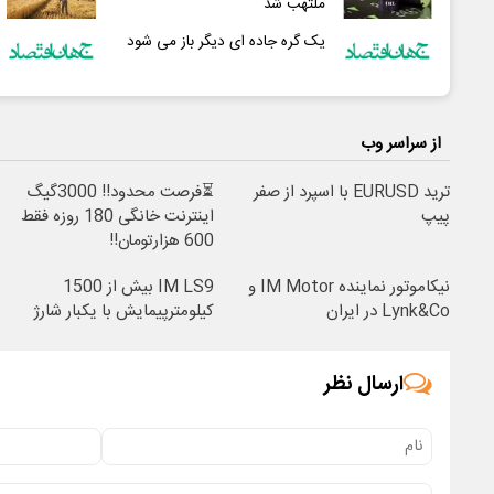
ملتهب شد
یک گره جاده ای دیگر باز می شود
از سراسر وب
ترید EURUSD با اسپرد از صفر
⏳فرصت محدود!! 3000گیگ
پیپ
اینترنت خانگی 180 روزه فقط
600 هزارتومان!!
نیکاموتور نماینده IM Motor و
IM LS9 بیش از 1500
Lynk&Co در ایران
کیلومترپیمایش با یکبار شارژ
ارسال نظر