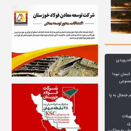
ندرویدی
انسان نبود!
مصنوعی
جنجال به پا
هیلات
زی
ان به مواکب