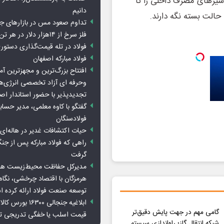
و شیرهای مصرف داخلی را تا
دانیم
تداوم صعود مس در بازارهای ج
فلز سرخ از ۱۴هزار دلار در هر تن عبور کرد
فولاد در تله قیمت‌گذاری دستور
فولاد مبارکه اصفهان
افتتاح بزرگ‌ترین و مجهزترین آم
وحرفه ای آزاد تخصصی انرژی‌ها
تجدیدپذیر با حضور استاندار اص
گفتگو با کاوه معلمی، مدیر حسا
فولادسنگان
حیات اکتشافات غدیر در هاله‌ای ا
راهی که فولاد مبارکه پس از ج
گرفت
مدیرکل حفاظت محیط‌زیست هرمز
هرمزگان با اقتصاد چرخشی، نگاه ت
توسعه صنعت فولاد ارائه کرده 
ابلاغیه جنجالی ۱۶۳۰۰
گامی مهم در جهت پایش دقیق‌تر
قیمت اسلب یا خفگی تدریجی تو
شبکه انتقال گاز؛ راه‌اندازی سیستم