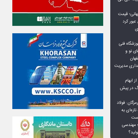
هانی؛ قیمت
ی
وزشگاه فنی
ی نو و
فهان
بداری مدیریت
ز ابهام
نگ در پیش
گان: فولاد
ازه‌ای به
است
 بورس کالا؛ مهندسی
لید؟