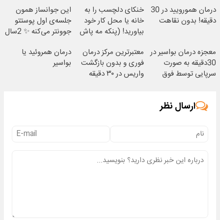
درمان همورویید در 30
خنکای دلچسب را به
این جوانساز همون
دقیقه! بدون نقاهت
خانه یا محل کار خود
جلسه‌ی اول پوستتو
بیاورید! (پنکه مه پاش
جوونتر می‌کنه ✨ 2سال
رومیزی)
ماندگاری داره
معجزه درمان بواسیر در
معتبرترین مرکز درمان
درمان همروئید یا
30دقیقه به صورت
فوری و بدون بازگشت
بواسیر
سرپایی توسط فوق
واریس در ۳۰ دقیقه
تخصص
ارسال نظر