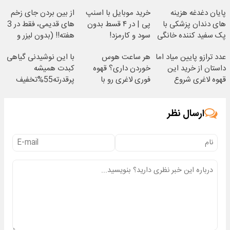
پایان دغدغه هزینه
خرید موبایل با اسنپ
از بین بردن جای زخم
های دندان پزشکی با
پی | در ۴ قسط بدون
های قدیمی، فقط در 3
پک سفید کننده خانگی
سود و کارمزد!
هفته!! (بدون لیزر و
جراحی)
عدد ترازو پایین میاد اما
هر ساعت هوس
با این نوشیدنی گیاهی
داستان از خرید این
خوردن داری؟ قهوه
کبدت همیشه
قهوه لاغری شروع
فوری لاغری رو با
پرقدرته55%تخفیف
میشه!
تخفیف بخر! ☕
ارسال نظر