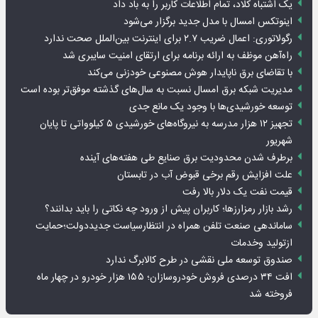
یک اشتباه کلاد، تمام اطلاعات کاربر را به باد داد
اینوتکس امسال با مدل جدید برگزار می‌شود
رگولاتوری: اعمال ضریب ۲.۷ برای اینترنت بین‌الملل صحت ندارد
راه‌آهن موظف به ارائه برنامه برای ارتقای امنیت سایبری شد
با تقاضای برق ناپایدار هوش مصنوعی خودزنی می‌کند
مدیریت شبکه برق امسال نسبت به سال‌های گذشته موفق‌تر بوده است
توسعه خورشیدی‌ها با وجود یک مانع جدی
تجهیز ۱۲ هزار مدرسه به نیروگاه‌های خورشیدی ۵ کیلوواتی تا پایان
شهریور
برطرف شدن محدودیت‌ برق صنایع طی هفته‌های آینده
علت افزایش رقم برخی قبوض آب در تابستان
قیمت نفت یک دلار بالا رفت
رشد بازار رمزارزها؛ کاربران پیش از ورود چه نکاتی را باید بدانند؟
ساماندهی صنعت تلفن همراه در انتظارسیاست جدیددولت؛حمایت
ازتولید وخدمات
صندوق توسعه ملی نقشی در طرح کالابرگ ندارد
افت ۳۴ درصدی فروش خودروسازان؛ ۱۵۵ هزار خودرو در چهار ماه
فروخته شد