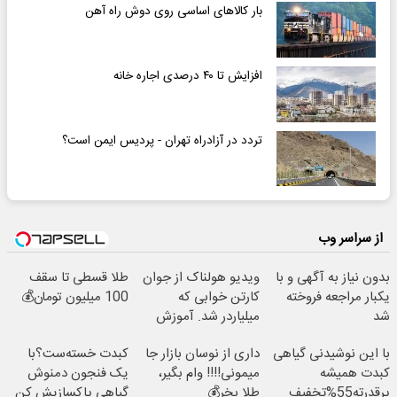
بار کالاهای اساسی روی دوش راه آهن
افزایش تا ۴۰ درصدی اجاره خانه
تردد در آزادراه تهران - پردیس ایمن است؟
از سراسر وب
بدون نیاز به آگهی و با
ویدیو هولناک از جوان
طلا قسطی تا سقف
یکبار مراجعه فروخته
کارتن خوابی که
100 میلیون تومان💰
شد
میلیاردر شد. آموزش
رایگان
با این نوشیدنی گیاهی
داری از نوسان بازار جا
کبدت خسته‌ست؟با
کبدت همیشه
میمونی!!!! وام بگیر،
یک فنجون دمنوش
پرقدرته55%تخفیف
طلا بخر💰
گیاهی پاکسازیش کن