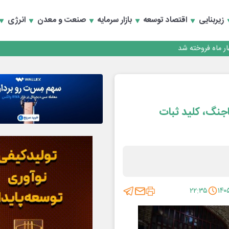
نند؟
زیربنایی
اقتصاد توسعه
بازار سرمایه
صنعت و معدن
انرژی
مایت ازتولید وخدمات
نند؟
مایت ازتولید وخدمات
‌جنگ، کلید ثبات
۲۲:۳۵