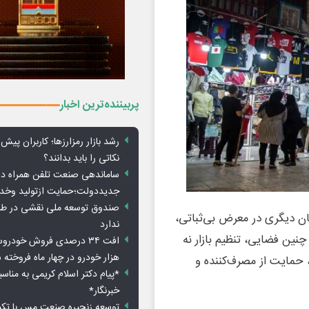
پربیننده‌ترین اخبار
رشد بازار رمزارزها؛ کاربران پیش
نکاتی را باید بدانند؟
ساماندهی صنعت تلفن همراه در
جدیددولت؛حمایت ازتولید وخد
صندوق توسعه ملی نقشی در طرح
مان دیگری در معرض بی‌ثباتی،
ندارد
 چنین فضایی، تنظیم بازار نه
هزار خودرو در چهار ماه فروخته 
حمایت از مصرف‌کننده و
*پیام دکتر اسلام کریمی به مناس
خبرنگار*
توسعه زنجیره صنعت مس با تکی