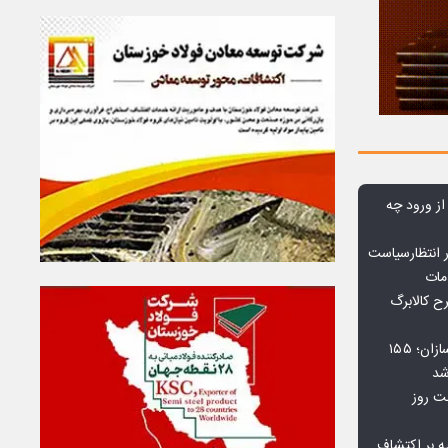
 از ورود چه
 انتظارسیاست
مات
 کالابرگ
افت ۳۴ درصدی فروش خودروسازان؛ ۱۵۵
شد
بت روز
ه بر اکتشاف