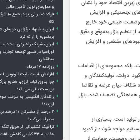
ی زیرین اقتصاد خود را نشان
و مدل‌های نوین تأمین مالی
‌های لجستیکی و افزایش
فولاد غدیر 
ز وضعیت طبیعی خود خارج
کالا
ایران پیشنهاد برگزاری دوره‌ای «
 تنظیم بازار به‌موقع و دقیق
بریکس» را ارائه کرد
مبودهای مقطعی و افزایش
ایران، شریک راهبردی اتحادیه ا
اوراسیا در مسیر توسعه تجارت و
منطقه‌ای
ت، بلکه مجموعه‌ای از اقدامات
روزنامه ۱۷ مرداد
افزایش قیمت بلیت اتوبوس فص
گیرد. دولت، تولیدکنندگان و
چرا بدون ثبات ارزی، صنایع بزرگ
اد شکاف میان عرضه و تقاضا
بن‌بست باقی می‌مانند
ن هماهنگی تضعیف شده، بازار
رانندگان انگلیسی به سرقت سو
آوردند!
۲ درصد از مشترکان 
 تولید است. بسیاری از
مصرف می‌کنند!
ترافیک کشتیرانی از طریق تنگه 
قیم مواجه شوند؛ از کمبود
هفته به ۳۳ کشتی کاهش یافت
 در این وضعیت، حمایت از