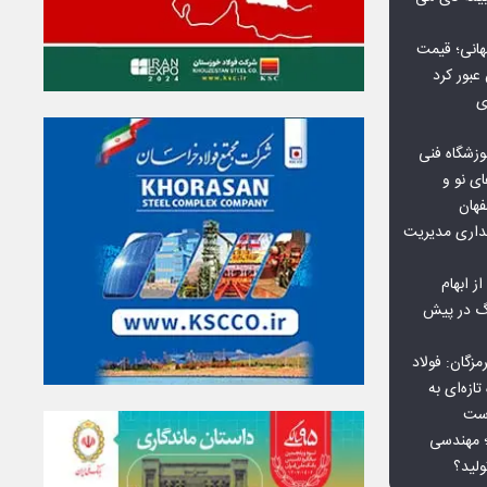
هانی؛ قیمت
ی
وزشگاه فنی
ی نو و
فهان
بداری مدیریت
ز ابهام
نگ در پیش
گان: فولاد
ازه‌ای به
است
 بورس کالا؛ مهندسی
لید؟