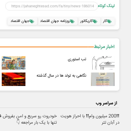
لینک کوتاه
کار
کاریکاتور
روزنامه جهان اقتصاد
جهان اقتصاد
اخبار مرتبط
تب استوری
نگاهی به تولد ها در سال گذشته
از سراسر وب
❗❗200 میلیون وام❗❗ با احراز هویت
خودروت رو سریع و امن بفروش 
در آبان تتر
تنها با یک بار مراجعه 👇