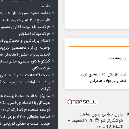
دانیم
تداوم صعود مس در بازارهای ج
فلز سرخ از ۱۴هزار دلار در هر تن عبور کرد
فولاد در تله قیمت‌گذاری دستور
فولاد مبارکه اصفهان
افتتاح بزرگ‌ترین و مجهزترین آم
وحرفه ای آزاد تخصصی انرژی‌ها
تجدیدپذیر با حضور استاندار اص
وسوسه سفر
گفتگو با کاوه معلمی، مدیر حسا
فولادسنگان
ثبت افزایش ۳۴ درصدی تولید
حیات اکتشافات غدیر در هاله‌ای ا
تختال در فولاد هرمزگان
راهی که فولاد مبارکه پس از ج
گرفت
مدیرکل حفاظت محیط‌زیست هرمز
هرمزگان با اقتصاد چرخشی، نگاه ت
توسعه صنعت فولاد ارائه کرده 
بدون جراحی بدون نقاهت
ابلاغیه جنجالی ۱۶۳۰۰
خوشگل‌تر شو 😍 20% تخفیف +
قیمت اسلب یا خفگی تدریجی تو
اقساط 12 ماهه