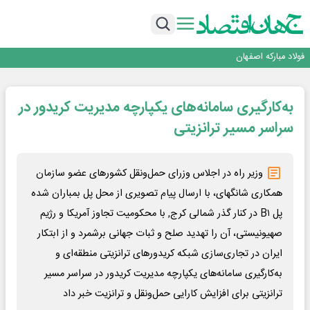
تجدیدپذیر با حضور استاندار اصفهان
گفتگو با کاوه معلمی، مدیر حسابداری مدیریت فولادسنگان
تداوم صعود مس در بازارهای جهانی؛ قیمت فلز سرخ از ۱۴هزار دلار در هر تن عبور کرد
فولاد در تله قیمت‌گذاری دستوری
فولاد مبارکه اصفهان
افتتاح بزرگ‌ترین و مجهزترین آموزشگاه فنی وحرفه ای آزاد تخصصی انرژی‌های نو و
تجدیدپذیر با حضور استاندار اصفهان
گفتگو با کاوه معلمی، مدیر حسابداری مدیریت فولادسنگان
به‌کارگیری سامانه‌های یکپارچه مدیریت کریدور در
تداوم صعود مس در بازارهای جهانی؛ قیمت فلز سرخ از ۱۴هزار دلار در هر تن عبور کرد
فولاد در تله قیمت‌گذاری دستوری
سراسر مسیر ترانزیتی
وزیر راه در اجلاس وزرای حمل‌ونقل کشورهای عضو سازمان
همکاری شانگهای، با ارسال پیام تصویری از محل پل بمباران شده
پل B۱ در کنار گذر شمالی کرج, با محکومیت تجاوز آمریکا و رژیم
صهیونیستی، آن را تهدید صلح و ثبات جهانی برشمرد و از ابتکار
ایران در تجاری‌سازی شبکه کریدورهای ترانزیتی منطقه‌ای و
به‌کارگیری سامانه‌های یکپارچه مدیریت کریدور در سراسر مسیر
ترانزیتی برای افزایش کارایی حمل‌ونقل و ترانزیت خبر داد