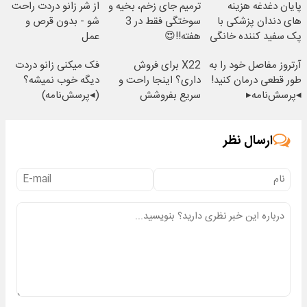
پایان دغدغه هزینه
ترمیم جای زخم، بخیه و
از شر زانو دردت راحت
های دندان پزشکی با
سوختگی فقط در 3
شو - بدون قرص و
پک سفید کننده خانگی
هفته!!😍
عمل
آرتروز مفاصل خود را به
X22 برای فروش
فک میکنی زانو دردت
طور قطعی درمان کنید!
داری؟ اینجا راحت و
دیگه خوب نمیشه؟
◂پرسش‌نامه▸
سریع بفروشش
(◂پرسش‌نامه)
ارسال نظر