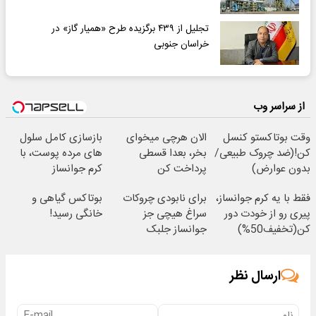
تجلیل از ۴۳۹ برگزیده طرح «همیار گاز» در
خراسان جنوبی
از سراسر وب
وقت بوتاکستو کنسل
الان هرچی میخوای
بازسازی کامل سلول
کن!(ضد چروک طبیعی/
بخر، بعدا قسطی
های مرده پوست، با
بدون عوارض)
پرداخت کن
کرم جوانساز
جلبک(50% تخفیف)
فقط با یه کرم جوانساز،
برای نابودی چروکات
بوتاکس گیاهی و
پیری رو از خودت دور
سراغ هیچی جز
خانگی رسید!
کن(تخفیف50%)
جوانساز جلبک
نرو(تخفیف40%)
ارسال نظر