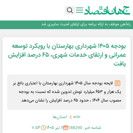
اینوتکس امسال با مدل جدید برگزار می‌شود
رگولاتوری: اعمال ضریب ۲.۷ برای اینترنت بین‌الملل صحت ندارد
راه‌آهن موظف به ارائه برنامه برای ارتقای امنیت سایبری شد
با تقاضای برق ناپایدار هوش مصنوعی خودزنی می‌کند
یک اشتباه کلاد، تمام اطلاعات کاربر را به باد داد
اینوتکس امسال با مدل جدید برگزار می‌شود
بودجه ۱۴۰۵ شهرداری بهارستان با رویکرد توسعه
عمرانی و ارتقای خدمات شهری، ۶۵ درصد افزایش
یافت
لایحه بودجه سال ۱۴۰۵ شهرداری بهارستان با اعتباری بالغ بر
یک هزار و ۶۵۳ میلیارد تومان تدوین شده که نسبت به بودجه
مصوب سال ۱۴۰۴ ، حدود ۶۵ درصد افزایش را نشان می‌دهد.
خانه
استان‌ها
شناسه خبر: 188290
۱۱ تیر ۱۴۰۵
۱۱:۵۴