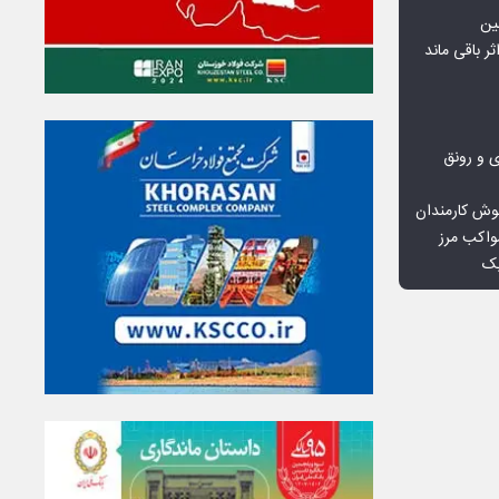
ین
ثر باقی ماند
ی و رونق
وش کارمندان
واکب مرز
یک