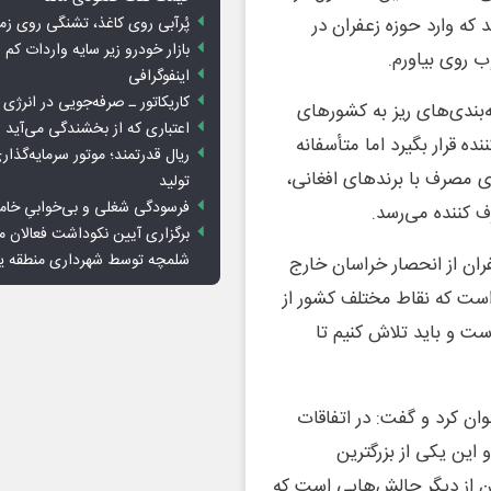
ه وارد حوزه زعفران در
پُرآبی روی کاغذ، تشنگی روی زم
بازار خودرو زیر سایه واردات کم ا
ب روی بیاورم.
اینفوگرافی
کاریکاتور ـ صرفه‌جویی در انرژی
بندی‌های ریز به کشورهای
اعتباری که از بخشندگی می‌آید
ده قرار بگیرد اما متأسفانه
ریال قدرتمند؛ موتور سرمایه‌گذار
ای مصرف با برندهای افغانی،
تولید
فرسودگی شغلی و بی‌خوابیِ خام
 کننده می‌رسد.
برگزاری آیین نکوداشت فعالان م
شلمچه توسط شهرداری منطقه 
فران از انحصار خراسان خارج
است که نقاط مختلف کشور از
ست و باید تلاش کنیم تا
ان کرد و گفت: در اتفاقات
ته است و این یکی از بزرگترین
ن از دیگر چالش‌هایی است که