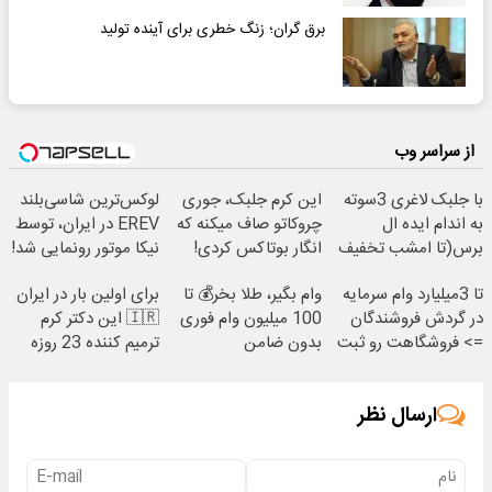
برق گران؛ زنگ خطری برای آینده تولید
از سراسر وب
با جلبک لاغری 3سوته
این کرم جلبک، جوری
لوکس‌ترین شاسی‌بلند
به اندام ایده ال
چروکاتو صاف میکنه که
EREV در ایران، توسط
برس(تا امشب تخفیف
انگار بوتاکس کردی!
نیکا موتور رونمایی شد!
ویژه)
(تخفیف ویژه)
تا 3میلیارد وام سرمایه
وام بگیر، طلا بخر💰 تا
برای اولین بار در ایران
در گردش فروشندگان
100 میلیون وام فوری
🇮🇷 این دکتر کرم
=> فروشگاهت رو ثبت
بدون ضامن
ترمیم کننده 23 روزه
کن
ساخت!
ارسال نظر